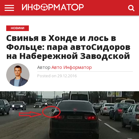
ГОЛОВНА
НОВИНИ
ПДР
НОВИНИ
УКРАЇНИ
РЕКЛАМА
ПРОЕКТЫ
Свинья в Хонде и лось в
Фольце: пара автоСидоров
на Набережной Заводской
Автор
Авто Информатор
Posted on
29.12.2016