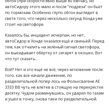
обгон (при скорости явно выше 80 км\час), но
автоСидору этого мало и после “подреза” он бьёт
по тормозам. Особенно глупо обгон выглядит в
свете того, что через несколько секунд Хонда уже
стоит на светофоре.
Казалось бы, инцидент исчерпан, но нет,
автоСидор в Хонде оказался ещё и свиньёй. Перед
тем, как отчалить на зелёный сигнал светофора,
он выкидывает обёртку от сигарет в окошко. Вот
что тут сказать…
Всё!? Нет и это ещё не всё, через мгновение после
того, как все начали движение, по
разделительной попёр лось на Фольксвагене АЕ
3333 ВВ чуть не влетев в стоящую на перекрёстке
десятку. Чудом разминувшись, он ударил по газам
и ушёл в точку, снова таки по разделительной.