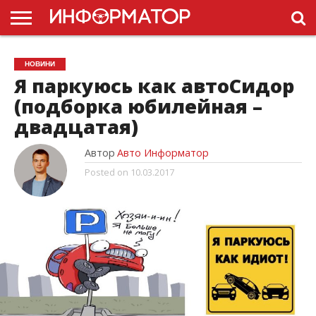
ГОЛОВНА
НОВИНИ
ПДР
НОВИНИ
УКРАЇНИ
РЕКЛАМА
ПРОЕКТЫ
Я паркуюсь как автоСидор
(подборка юбилейная –
двадцатая)
Автор
Авто Информатор
Posted on
10.03.2017