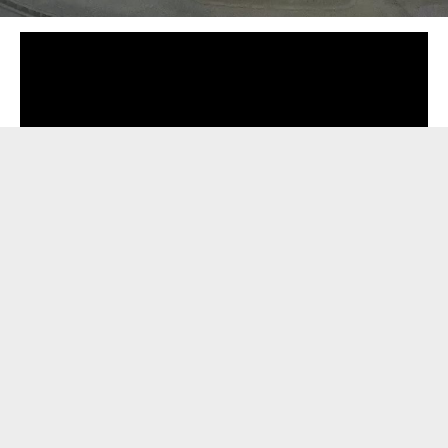
Загорается красный свет для движения по
проспекту Б.Хмельницкого (бывш. Героев
Сталинграда) и на свеже-загоревшийся зеленый
начали двигаться авто по Шинной, но таксист на
Chery Amulet номер АЕ 8506 ВХ решает, что он все
равно успеет проехать – чего тупить на красный?