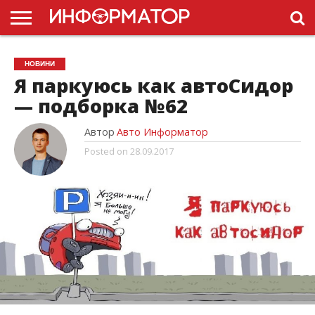
ГОЛОВНА
НОВИНИ
ПДР
НОВИНИ
УКРАЇНИ
РЕКЛАМА
ПРОЕКТЫ
Я паркуюсь как автоСидор
— подборка №62
Автор
Авто Информатор
Posted on
28.09.2017