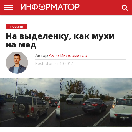
ГОЛОВНА
НОВИНИ
ПДР
НОВИНИ
УКРАЇНИ
РЕКЛАМА
ПРОЕКТЫ
На выделенку, как мухи
на мед
Автор
Авто Информатор
Posted on
25.10.2017