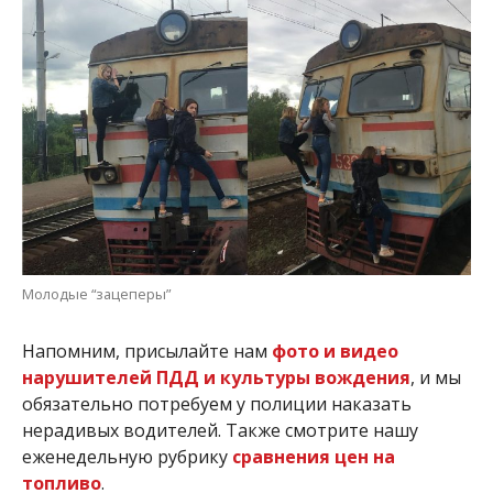
Молодые “зацеперы”
Напомним, присылайте нам
фото и видео
нарушителей ПДД и культуры вождения
, и мы
обязательно потребуем у полиции наказать
нерадивых водителей. Также смотрите нашу
еженедельную рубрику
сравнения цен на
топливо
.