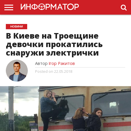
ГОЛОВНА
НОВИНИ
ПДР
НОВИНИ
УКРАЇНИ
РЕКЛАМА
ПРОЕКТЫ
В Киеве на Троещине
девочки прокатились
снаружи электрички
Автор
Ігор Ракитов
Posted on
22.05.2018