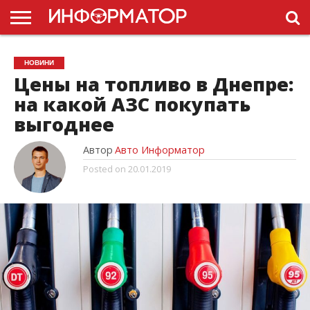
ГОЛОВНА
НОВИНИ
ПДР
НОВИНИ
УКРАЇНИ
РЕКЛАМА
ПРОЕКТЫ
Цены на топливо в Днепре:
на какой АЗС покупать
выгоднее
Автор
Авто Информатор
Posted on
20.01.2019