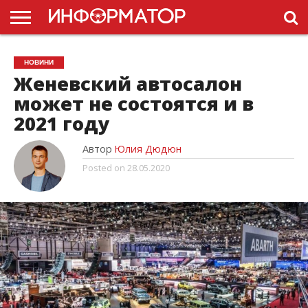
ГОЛОВНА
НОВИНИ
ПДР
НОВИНИ
УКРАЇНИ
РЕКЛАМА
ПРОЕКТЫ
Женевский автосалон
может не состоятся и в
2021 году
Автор
Юлия Дюдюн
Posted on
28.05.2020