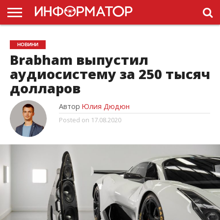
ГОЛОВНА
НОВИНИ
ПДР
НОВИНИ
УКРАЇНИ
РЕКЛАМА
ПРОЕКТЫ
Brabham выпустил
аудиосистему за 250 тысяч
долларов
Автор
Юлия Дюдюн
Posted on
17.08.2020