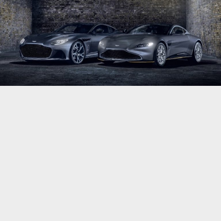
На экраны выходит новый фильм о спецагенте
Джеймсе Бонде, который получил название
“Не время умирать”. В честь такого события
производитель элитных автомобилей Aston
Martin выпустил лимитированные версии
спорткаров Vantage и DBS Superleggera.
Сперверсия получила название 007 Edition. Во
время ее создания дизайнеры компании
вдохновлялись прошлыми картинами о
легендарном спецагенте. В частности серия