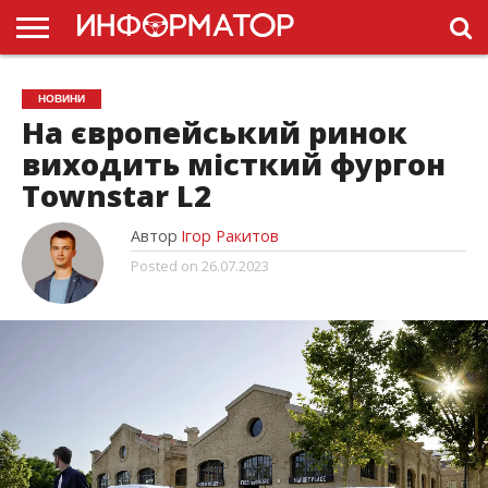
ГОЛОВНА
НОВИНИ
ПДР
НОВИНИ
УКРАЇНИ
РЕКЛАМА
ПРОЕКТЫ
На європейський ринок
виходить місткий фургон
Townstar L2
Автор
Ігор Ракитов
Posted on
26.07.2023