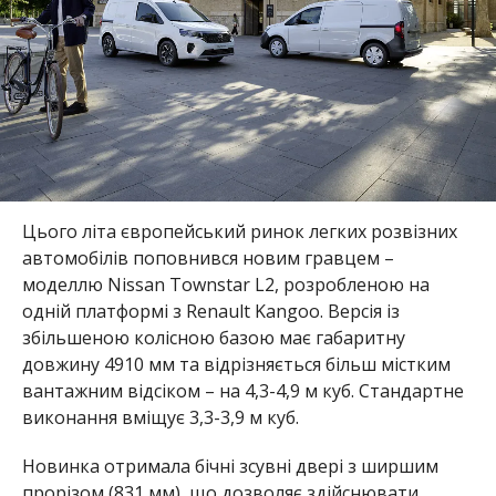
Цього літа європейський ринок легких розвізних
автомобілів поповнився новим гравцем –
моделлю Nissan Townstar L2, розробленою на
одній платформі з Renault Kangoo. Версія із
збільшеною колісною базою має габаритну
довжину 4910 мм та відрізняється більш містким
вантажним відсіком – на 4,3-4,9 м куб. Стандартне
виконання вміщує 3,3-3,9 м куб.
Новинка отримала бічні зсувні двері з ширшим
прорізом (831 мм), що дозволяє здійснювати