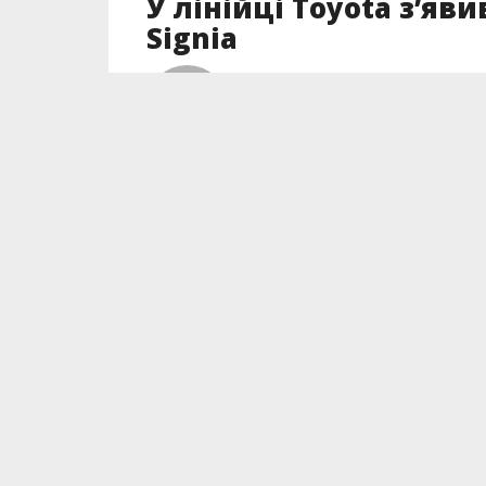
У лінійці Toyota з’яв
Signia
Автор
Ігор Ракитов
Posted on
15.11.2023