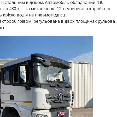
і спальним відсіком. Автомобіль обладнаний 430-
стю 430 к. с. та механічною 12-ступеневою коробкою
 крісло водія на пневмопідвісці,
ектрообігрівом, регульована в двох площинах рульова
гні.