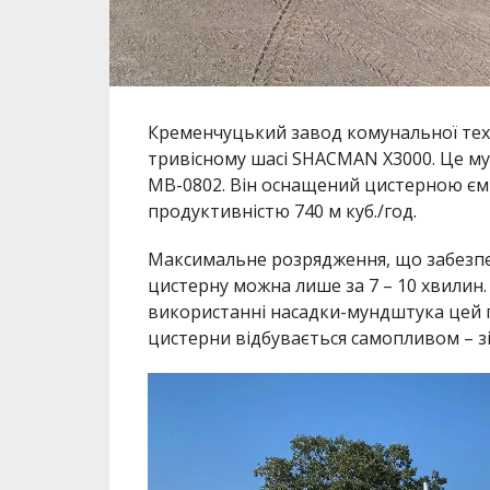
Кременчуцький завод комунальної тех
тривісному шасі SHACMAN X3000. Це м
MВ-0802. Він оснащений цистерною ємн
продуктивністю 740 м куб./год.
Максимальне розрядження, що забезпеч
цистерну можна лише за 7 – 10 хвилин.
використанні насадки-мундштука цей п
цистерни відбувається самопливом – зі