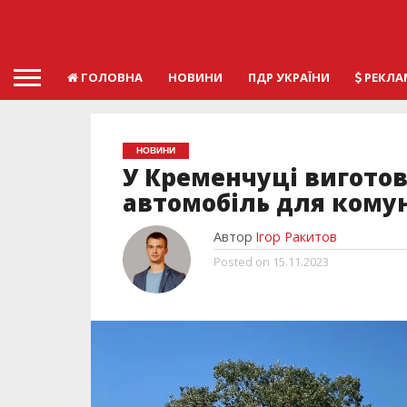
ГОЛОВНА
НОВИНИ
ПДР УКРАЇНИ
РЕКЛА
НОВИНИ
У Кременчуці вигото
автомобіль для кому
Автор
Ігор Ракитов
Posted on
15.11.2023