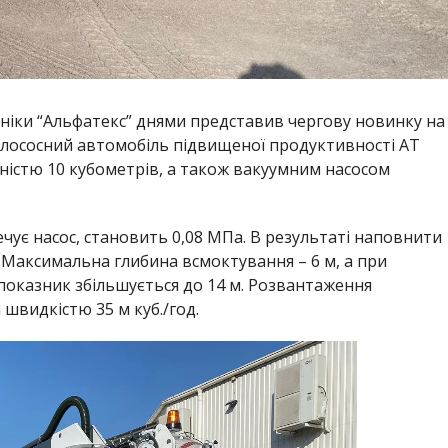
ніки “Альфатекс” днями представив чергову новинку на
улососний автомобіль підвищеної продуктивності АТ
істю 10 кубометрів, а також вакуумним насосом
ує насос, становить 0,08 МПа. В результаті наповнити
 Максимальна глибина всмоктування – 6 м, а при
оказник збільшується до 14 м. Розвантаження
 швидкістю 35 м куб./год.