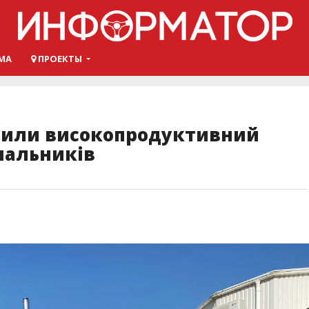
МА
ПРОЕКТЫ
вили високопродуктивний
нальників