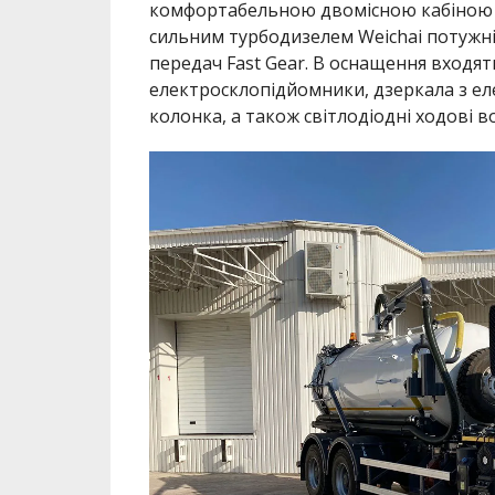
комфортабельною двомісною кабіною з
сильним турбодизелем Weichai потужні
передач Fast Gear. В оснащення входять
електросклопідйомники, дзеркала з ел
колонка, а також світлодіодні ходові во