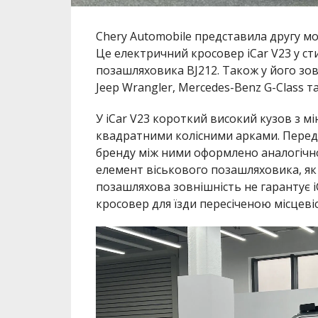
Chery Automobile представила другу м
Це електричний кросовер iCar V23 у ст
позашляховика BJ212. Також у його зов
Jeep Wrangler, Mercedes-Benz G-Class та
У iCar V23 короткий високий кузов з м
квадратними колісними арками. Перед
бренду між ними оформлено аналогічно
елемент віськового позашляховика, як 
позашляхова зовнішність не гарантує 
кросовер для їзди пересіченою місцеві