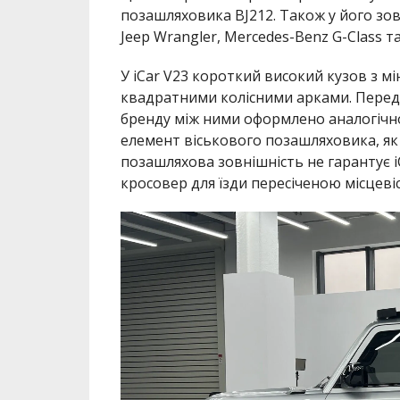
позашляховика BJ212. Також у його зов
Jeep Wrangler, Mercedes-Benz G-Class та
У iCar V23 короткий високий кузов з м
квадратними колісними арками. Перед
бренду між ними оформлено аналогічно
елемент віськового позашляховика, як 
позашляхова зовнішність не гарантує 
кросовер для їзди пересіченою місцеві