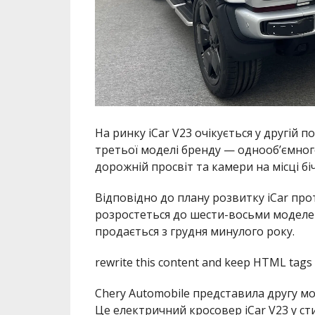
На ринку iCar V23 очікується у другій
третьої моделі бренду — однооб’ємног
дорожній просвіт та камери на місці бі
Відповідно до плану розвитку iCar про
розростеться до шести-восьми моделей.
продається з грудня минулого року.
rewrite this content and keep HTML tags
Chery Automobile представила другу м
Це електричний кросовер iCar V23 у ст