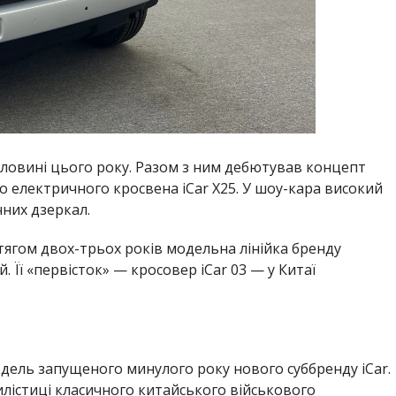
 половині цього року. Разом з ним дебютував концепт
о електричного кросвена iCar X25. У шоу-кара високий
чних дзеркал.
тягом двох-трьох років модельна лінійка бренду
 Її «первісток» — кросовер iCar 03 — у Китаї
одель запущеного минулого року нового суббренду iCar.
илістиці класичного китайського військового