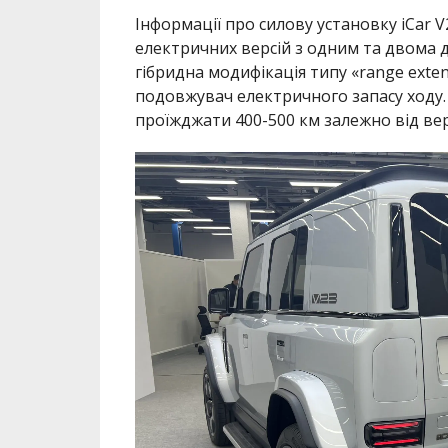
Інформації про силову установку iCar 
електричних версій з одним та двома дв
гібридна модифікація типу «range exte
подовжувач електричного запасу ходу.
проїжджати 400-500 км залежно від верс