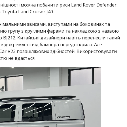
нішності можна побачити риси Land Rover Defender,
 Toyota Land Cruiser J40.
інімальними звисами, виступами на боковинах та
ню групу з круглими фарами та накладкою з назвою
 BJ212. Китайські дизайнери навіть перенесли такий
відокремлені від бампера передні крила. Але
iCar V23 позашляхових здібностей. Використовувати
стю не вдасться.