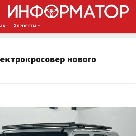
МА
ПРОЕКТЫ
лектрокросовер нового