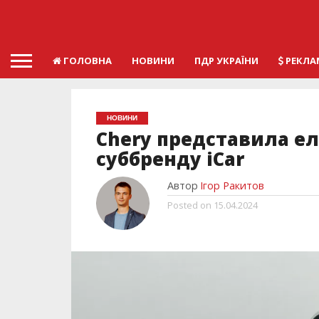
ГОЛОВНА
НОВИНИ
ПДР УКРАЇНИ
РЕКЛА
НОВИНИ
Chery представила е
суббренду iCar
Автор
Ігор Ракитов
Posted on
15.04.2024