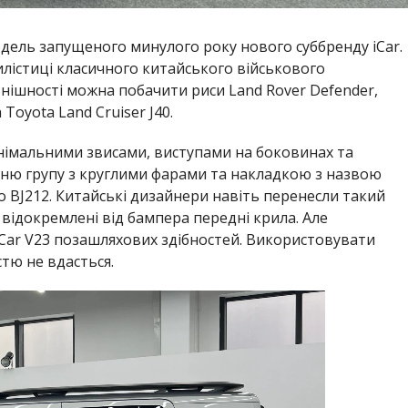
одель запущеного минулого року нового суббренду iCar.
илістиці класичного китайського військового
нішності можна побачити риси Land Rover Defender,
 Toyota Land Cruiser J40.
інімальними звисами, виступами на боковинах та
ню групу з круглими фарами та накладкою з назвою
 BJ212. Китайські дизайнери навіть перенесли такий
відокремлені від бампера передні крила. Але
iCar V23 позашляхових здібностей. Використовувати
стю не вдасться.