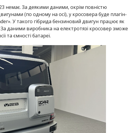
V23 немає. За деякими даними, окрім повністю
игунами (по одному на осі), у кросовера буде плагін-
nder». У такого гібрида бензиновий двигун працює як
 За даними виробника на електротязі кросовер зможе
ії та ємності батареї.