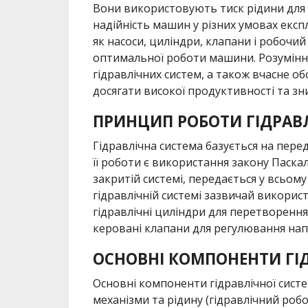
Вони використовують тиск рідини для п
надійність машин у різних умовах експл
як насоси, циліндри, клапани і робочи
оптимальної роботи машини. Розумінн
гідравлічних систем, а також вчасне о
досягати високої продуктивності та з
ПРИНЦИП РОБОТИ ГІДРАВ
Гідравлічна система базується на пере
її роботи є використання закону Паскал
закритій системі, передається у всьому ї
гідравлічній системі зазвичай викорис
гідравлічні циліндри для перетворення 
керовані клапани для регулювання напр
ОСНОВНІ КОМПОНЕНТИ ГІ
Основні компоненти гідравлічної сист
механізми та рідину (гідравлічний роб