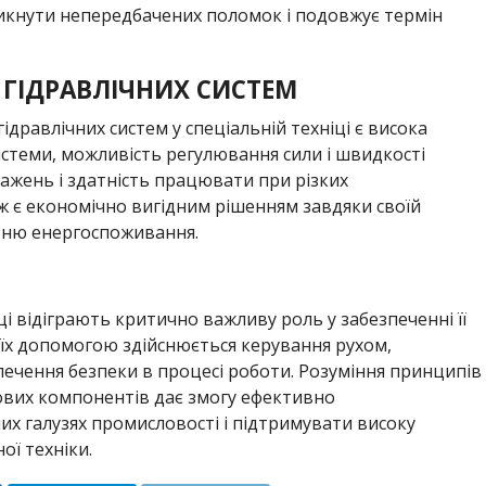
икнути непередбачених поломок і подовжує термін
 ГІДРАВЛІЧНИХ СИСТЕМ
равлічних систем у спеціальній техніці є висока
системи, можливість регулювання сили і швидкості
тажень і здатність працювати при різких
 є економічно вигідним рішенням завдяки своїй
вню енергоспоживання.
іці відіграють критично важливу роль у забезпеченні її
 їх допомогою здійснюється керування рухом,
ечення безпеки в процесі роботи. Розуміння принципів
дових компонентів дає змогу ефективно
их галузях промисловості і підтримувати високу
ої техніки.