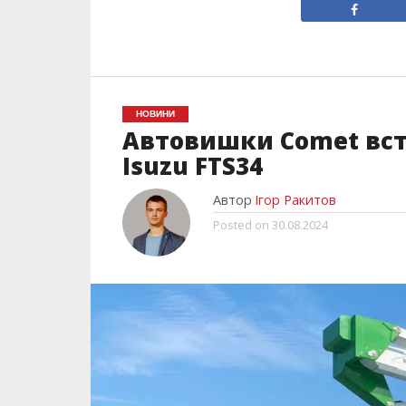
НОВИНИ
Автовишки Сomet вст
Isuzu FTS34
Автор
Ігор Ракитов
Posted on
30.08.2024