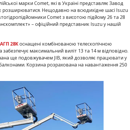
йської марки Comet, які в Україні представляє Завод
є розширюватися. Нещодавно на всюдихідне шасі Isuzu
втогідропідйомники Comet з висотою підйому 26 та 28
нскомплект» – офіційний представник Isuzu у нашій
-АГП 28К
оснащені комбінованою телескопічною
 забезпечує максимальний виліт 13 та 14 м відповідно.
нана ще подовжувачем JIB, який дозволяє працювати у
 балконами. Корзина розрахована на навантаження 250