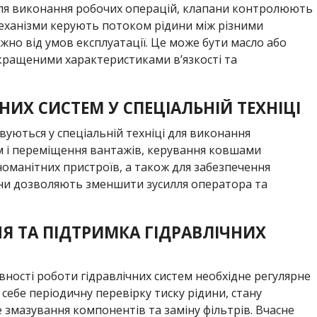
для виконання робочих операцій, клапани контролюють
механізми керують потоком рідини між різними
но від умов експлуатації. Це може бути масло або
окращеними характеристиками в’язкості та
НИХ СИСТЕМ У СПЕЦІАЛЬНІЙ ТЕХНІЦІ
уються у спеціальній техніці для виконання
ом і переміщення вантажів, керування ковшами
зноманітних пристроїв, а також для забезпечення
Вони дозволяють зменшити зусилля оператора та
Я ТА ПІДТРИМКА ГІДРАВЛІЧНИХ
вності роботи гідравлічних систем необхідне регулярне
себе періодичну перевірку тиску рідини, стану
змазування компонентів та заміну фільтрів. Вчасне