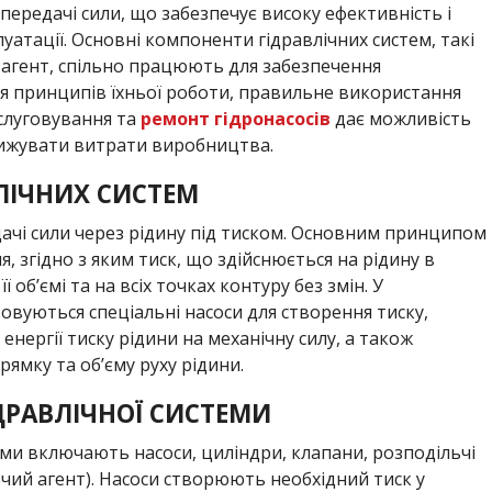
ередачі сили, що забезпечує високу ефективність і
уатації. Основні компоненти гідравлічних систем, такі
й агент, спільно працюють для забезпечення
я принципів їхньої роботи, правильне використання
бслуговування та
ремонт гідронасосів
дає можливість
нижувати витрати виробництва.
ЛІЧНИХ СИСТЕМ
дачі сили через рідину під тиском. Основним принципом
я, згідно з яким тиск, що здійснюється на рідину в
ї об’ємі та на всіх точках контуру без змін. У
товуються спеціальні насоси для створення тиску,
енергії тиску рідини на механічну силу, а також
ямку та об’єму руху рідини.
ДРАВЛІЧНОЇ СИСТЕМИ
еми включають насоси, циліндри, клапани, розподільчі
очий агент). Насоси створюють необхідний тиск у