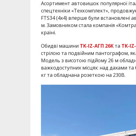
Асортимент автовишок популярної італі
спецтехніки «Техкомплект», продовжу
FTS34 (4х4) вперше були встановлені а
м. Замовником стала компанія «Комтра
країні.
Обидві машини
TK-IZ-АГП 26К
та
TK-IZ
стрілою та подвійним пантографом, яка
Модель з висотою підйому 26 м облад
важкодоступних місцях: над дахами та
кг та обладнана розеткою на 230В.