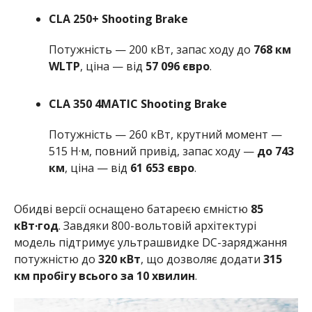
CLA 250+ Shooting Brake
Потужність — 200 кВт, запас ходу до
768 км
WLTP
, ціна — від
57 096 євро
.
CLA 350 4MATIC Shooting Brake
Потужність — 260 кВт, крутний момент —
515 Н·м, повний привід, запас ходу —
до 743
км
, ціна — від
61 653 євро
.
Обидві версії оснащено батареєю ємністю
85
кВт·год
. Завдяки 800-вольтовій архітектурі
модель підтримує ультрашвидке DC-заряджання
потужністю до
320 кВт
, що дозволяє додати
315
км пробігу всього за 10 хвилин
.