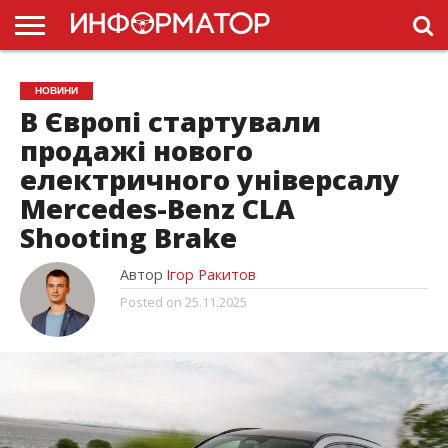
ГОЛОВНА
НОВИНИ
ПДР
НОВИНИ
УКРАЇНИ
РЕКЛАМА
ПРОЕКТЫ
В Європі стартували
продажі нового
електричного універсалу
Mercedes-Benz CLA
Shooting Brake
Автор
Ігор Ракитов
Posted on
25.11.2025