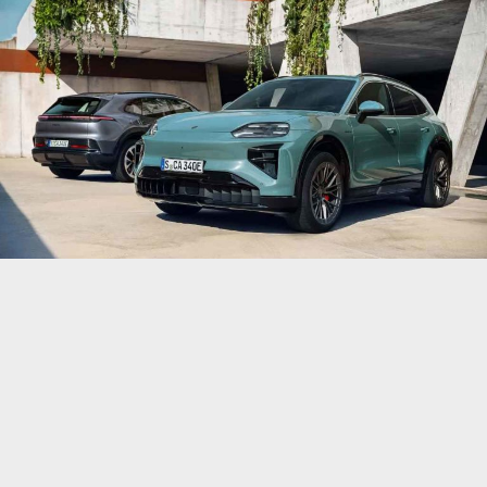
Porsche презентував четверте покоління Cayenne
Electric і Cayenne Turbo Electric. Кросовер є
найпотужнішою серійною моделлю в історії марки.
Електричний Cayenne виконаний у тій самій
стилістиці, що і паливний, але має ряд візуальних
відмінностей, а ще побудований на новій
платформі – спеціальної версії PPE, що