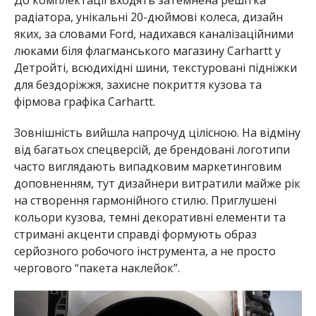
До комплектації входять затемнена решітка
радіатора, унікальні 20-дюймові колеса, дизайн
яких, за словами Ford, надихався каналізаційними
люками біля флагманського магазину Carhartt у
Детройті, всюдихідні шини, текстуровані підніжки
для бездоріжжя, захисне покриття кузова та
фірмова графіка Carhartt.
Зовнішність вийшла напрочуд цілісною. На відміну
від багатьох спецверсій, де брендовані логотипи
часто виглядають випадковим маркетинговим
доповненням, тут дизайнери витратили майже рік
на створення гармонійного стилю. Приглушені
кольори кузова, темні декоративні елементи та
стримані акценти справді формують образ
серйозного робочого інструмента, а не просто
чергового “пакета наклейок”.