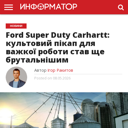
ГОЛОВНА
НОВИНИ
ПДР
НОВИНИ
УКРАЇНИ
РЕКЛАМА
ПРОЕКТЫ
Ford Super Duty Carhartt:
культовий пікап для
важкої роботи став ще
брутальнішим
Автор
Ігор Ракитов
Posted on
08.05.2026