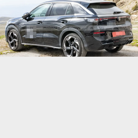
Volkswagen активно розширює сімейство нового
покоління T-Roc, і тепер на дорожніх тестах
помічено одну з найцікавіших версій — T-Roc
4Motion. Якщо базові модифікації другого
покоління вже зробили ставку на електрифікацію
та економічність, то майбутня повнопривідна
новинка орієнтується на тих, кому потрібен не
лише стильний міський SUV, а й потужніший,
універсальніший автомобіль із кращими