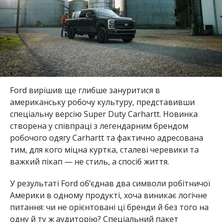
Ford вирішив ще глибше зануритися в
американську робочу культуру, представивши
спеціальну версію Super Duty Carhartt. Новинка
створена у співпраці з легендарним брендом
робочого одягу Carhartt та фактично адресована
тим, для кого міцна куртка, сталеві черевики та
важкий пікап — не стиль, а спосіб життя.
У результаті Ford об’єднав два символи робітничої
Америки в одному продукті, хоча виникає логічне
питання: чи не орієнтовані ці бренди й без того на
одну й ту ж аудиторію? Спеціальний пакет