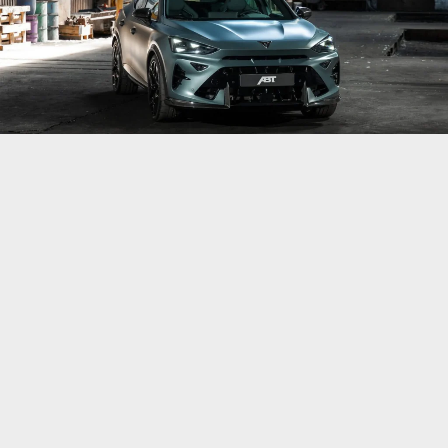
Світ високопродуктивних бензинових двигунів
стрімко змінюється під натиском електрифікації,
але деякі мотори заслуговують піти красиво. Саме
так вирішили в німецькому тюнінг-ательє ABT,
підготувавши ефектне прощання для культового
2,5-літрового п’ятициліндрового турбомотора
Audi.
І замість традиційного Audi RS3 компанія
використала значно неочікуванішу платформу —
Cupra Formentor VZ5, створивши
найекстремальнішу Cupra за всю історію бренду.
Новинка отримала назву ABT Cupra Formentor VZ5