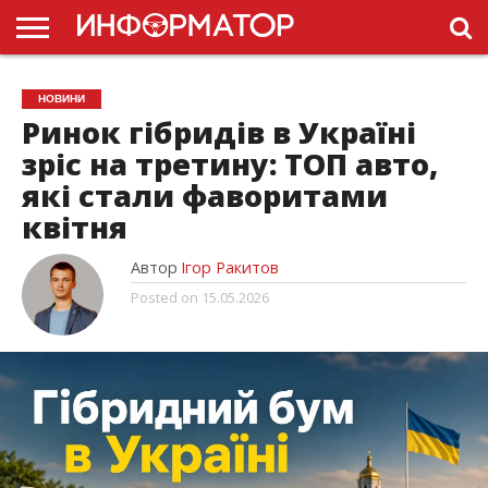
ГОЛОВНА
НОВИНИ
ПДР
НОВИНИ
УКРАЇНИ
РЕКЛАМА
ПРОЕКТЫ
Ринок гібридів в Україні
зріс на третину: ТОП авто,
які стали фаворитами
квітня
Автор
Ігор Ракитов
Posted on
15.05.2026