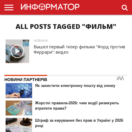
ALL POSTS TAGGED "ФИЛЬМ"
ГОЛОВНА
НОВИНИ
ПДР
УКРАЇНИ
РЕКЛАМА
ПРОЕКТЫ
НОВИНИ
Вышел первый тизер фильма “Форд против
Феррари”: видео
ID, "post_views_count", true); if ( $post_views >= 1) { ?>