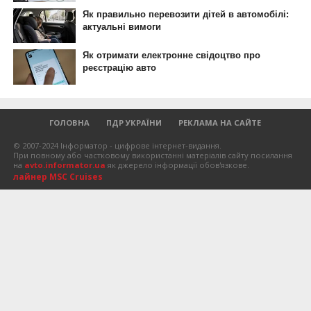
ГОЛОВНА
ПДР УКРАЇНИ
РЕКЛАМА НА САЙТЕ
© 2007-2024 Інформатор - цифрове інтернет-видання.
При повному або частковому використанні матеріалів сайту посилання
на
avto.informator.ua
як джерело інформації обов'язкове.
лайнер MSC Cruises