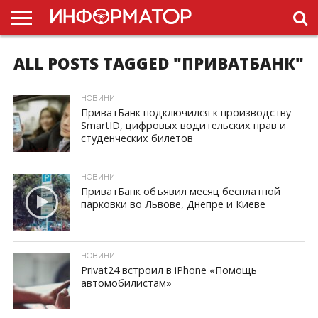
ALL POSTS TAGGED "ПРИВАТБАНК"
ГОЛОВНА
НОВИНИ
ПДР
УКРАЇНИ
РЕКЛАМА
ПРОЕКТЫ
НОВИНИ
ПриватБанк подключился к производству
SmartID, цифровых водительских прав и
студенческих билетов
ID, "post_views_count", true); if ( $post_views >= 1) { ?>
НОВИНИ
ПриватБанк объявил месяц бесплатной
парковки во Львове, Днепре и Киеве
ID, "post_views_count", true); if ( $post_views >= 1) { ?>
НОВИНИ
Privat24 встроил в iPhone «Помощь
автомобилистам»
ID, "post_views_count", true); if ( $post_views >= 1) { ?>