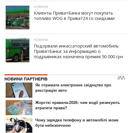
НОВИНИ
Клиенты ПриватБанка могут покупать
топливо WOG в Приват24 со скидками
ID, "post_views_count", true); if ( $post_views >= 1) { ?>
НОВИНИ
Подорвали инкассаторский автомобиль
ПриватБанка: за информацию о
подрывниках назначена премия 50 000 грн
ID, "post_views_count", true); if ( $post_views >= 1) { ?>