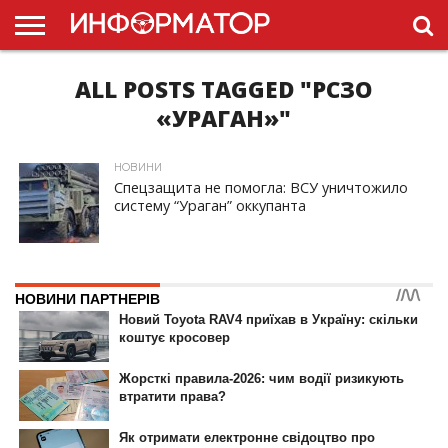
ALL POSTS TAGGED "РСЗО
ГОЛОВНА
НОВИНИ
ПДР
УКРАЇНИ
РЕКЛАМА
ПРОЕКТЫ
«УРАГАН»"
НОВИНИ
Спецзащита не помогла: ВСУ уничтожило
систему “Ураган” оккупанта
ID, "post_views_count", true); if ( $post_views >= 1) { ?>