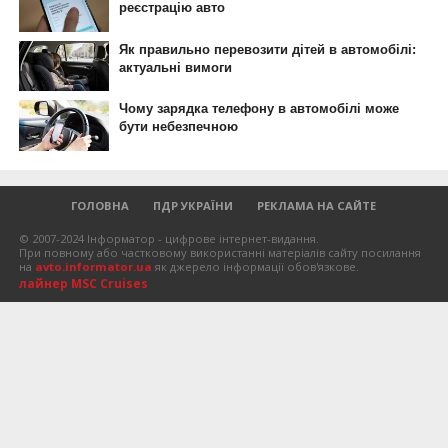
ГОЛОВНА
ПДР УКРАЇНИ
РЕКЛАМА НА САЙТЕ
© 2007-2024 Інформатор - цифрове інтернет-видання.
При повному або частковому використанні матеріалів сайту посилання
на
avto.informator.ua
як джерело інформації обов'язкове.
лайнер MSC Cruises