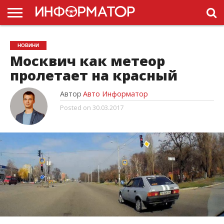
ГОЛОВНА
НОВИНИ
ПДР
НОВИНИ
УКРАЇНИ
РЕКЛАМА
ПРОЕКТЫ
Москвич как метеор
пролетает на красный
Автор
Авто Информатор
Posted on
30.03.2017