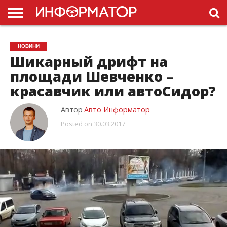
ГОЛОВНА
НОВИНИ
ПДР
НОВИНИ
УКРАЇНИ
РЕКЛАМА
ПРОЕКТЫ
Шикарный дрифт на
площади Шевченко –
красавчик или автоСидор?
Автор
Авто Информатор
Posted on
30.03.2017