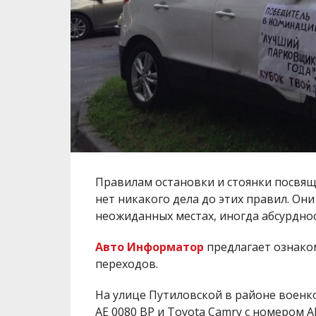
Правилам остановки и стоянки посвящ
нет никакого дела до этих правил. Они
неожиданных местах, иногда абсурдно
Авто Информатор
предлагает ознаком
переходов.
На улице Путиловской в районе военко
АЕ 0080 ВР и Toyota Camry с номером 