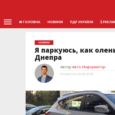
ГОЛОВНА
НОВИНИ
ПДР УКРАЇНИ
РЕКЛА
НОВИНИ
Я паркуюсь, как олен
Днепра
Автор
Авто Информатор
Posted on
24.06.2018