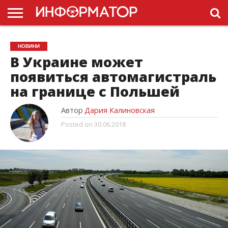
ГОЛОВНА
НОВИНИ
ПДР
НОВИНИ
УКРАЇНИ
РЕКЛАМА
ПРОЕКТЫ
В Украине может
появиться автомагистраль
на границе с Польшей
Автор
Дария Калиновская
Posted on
30.06.2018