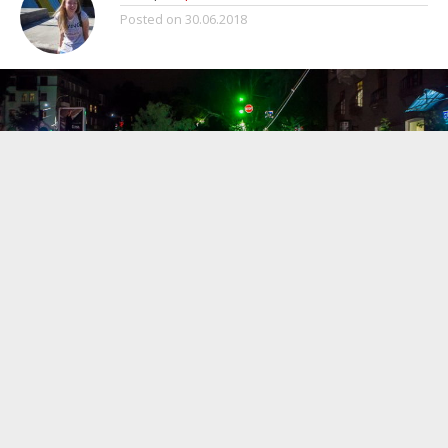
Posted on
30.06.2018
Конец июня ознаменовался во многих областях
Украины шквальным ветром, грозами и
ливнем. В некоторых городах пострадали
люди. Во многих областях ветер повалил
деревья, местами – столбы. Все это падало на
жилые дома, автомобили, дороги.
Авто Информатор
собрал несколько фотографий