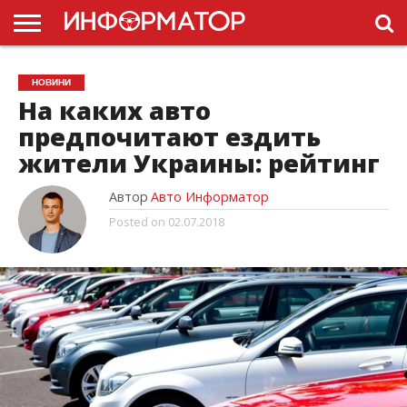
ГОЛОВНА
НОВИНИ
ПДР
НОВИНИ
УКРАЇНИ
РЕКЛАМА
ПРОЕКТЫ
На каких авто
предпочитают ездить
жители Украины: рейтинг
Автор
Авто Информатор
Posted on
02.07.2018