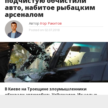
подчистую обчистили
авто, набитое рыбацким
арсеналом
Автор
Ігор Ракитов
Posted on
02.07.2018
В Киеве на Троещине злоумышленники
обокрали автомобиль Volkswagen. Их целью
стали рыболовные снасти.