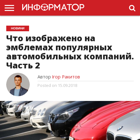
ГОЛОВНА
НОВИНИ
ПДР
НОВИНИ
УКРАЇНИ
РЕКЛАМА
ПРОЕКТЫ
Что изображено на
эмблемах популярных
автомобильных компаний.
Часть 2
Автор
Ігор Ракитов
Posted on
15.09.2018