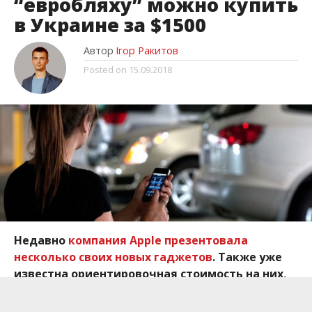
“евробляху” можно купить
в Украине за $1500
Автор
Ігор Ракитов
Posted on
15.09.2018
Недавно
компания Apple презентовала
несколько своих новых гаджетов
. Также уже
известна ориентировочная стоимость на них,
которая вполне эквивалентна стоимости
автомобиля.