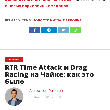
Киева и способах оплаты за них
. Также говорили
о новых парковочных талонах
.
RELATED ITEMS:
НОВОСТИ КИЕВА
,
ПАРКОВКА
НОВИНИ
RTR Time Attack и Drag
Racing на Чайке: как это
было
Автор
Ігор Ракитов
Posted on
20.09.2018