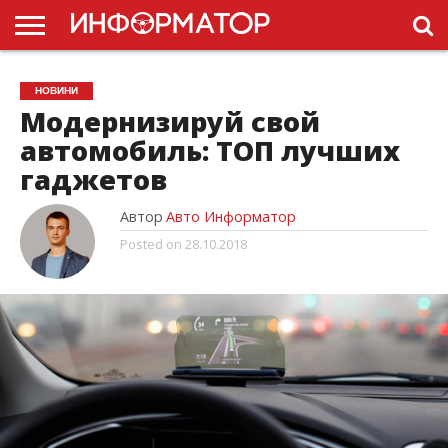
ГОЛОВНА
НОВИНИ
ПДР
НОВИНИ
УКРАЇНИ
РЕКЛАМА
ПРОЕКТЫ
Модернизируй свой
автомобиль: ТОП лучших
гаджетов
Автор
Авто Информатор
Posted on
28.10.2018