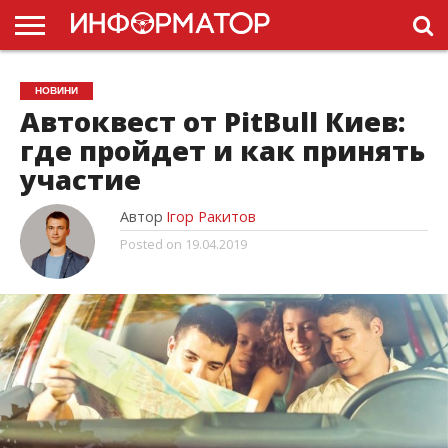
ГОЛОВНА
НОВИНИ
ПДР
НОВИНИ
УКРАЇНИ
РЕКЛАМА
ПРОЕКТЫ
Автоквест от PitBull Киев:
где пройдет и как принять
участие
Автор
Ігор Ракитов
Posted on
19.04.2019