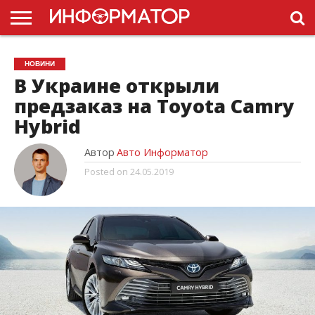
ГОЛОВНА
НОВИНИ
ПДР
НОВИНИ
УКРАЇНИ
РЕКЛАМА
ПРОЕКТЫ
В Украине открыли
предзаказ на Toyota Camry
Hybrid
Автор
Авто Информатор
Posted on
24.05.2019