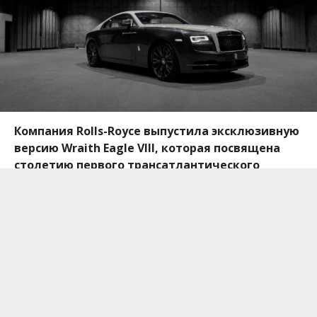
Компания Rolls-Royce выпустила эксклюзивную
версию Wraith Eagle VIII, которая посвящена
столетию первого трансатлантического
перелета, состоявшегося в июне 1919 года.
Особенностью спецверсии стала оббивка
потолка в виде звездного неба.
Специальная серия Rolls-Royce Wraith Eagle VIII
посвящена первому перелету через Атлантику,
который совершили британские пилоты Джон
Олкок и Артур Браун в июне 1919 года. Особая
модель выйдет тиражом в 50 экземпляров,