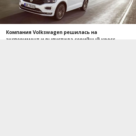
Компания
Volkswagen решилась на
эксперимент и выпустила серийный кросс-
кабриолет T-Roc, который расширил линейку
популярного кроссовера. Новинка дебютирует
на Франкфуртском автосалоне в сентябре 2019
года.
Немецкий автопроизводитель Volkswagen
рассекретил новинку, которую ждали все
поклонники бренда. Кросс-кабриолет T-Roc стал
продолжением концептуального T-Cross Breeze и
построен на базе одноименного компактного
кроссовера, сообщает
Авто Информатор
со
ссылкой на
пресс-центр компании
.