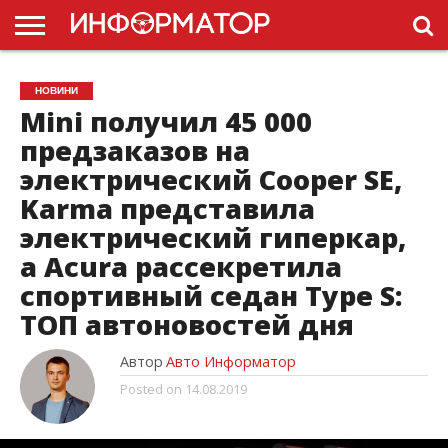
ГОЛОВНА
НОВИНИ
ПДР
НОВИНИ
УКРАЇНИ
РЕКЛАМА
ПРОЕКТЫ
Mini получил 45 000
предзаказов на
электрический Cooper SE,
Karma представила
электрический гиперкар,
а Acura рассекретила
спортивный седан Type S:
ТОП автоновостей дня
Автор
Авто Информатор
Posted on
14.08.2019