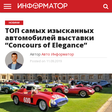
ГОЛОВНА
НОВИНИ
ПДР
НОВИНИ
УКРАЇНИ
РЕКЛАМА
ПРОЕКТЫ
ТОП самых изысканных
автомобилей выставки
“Concours of Elegance”
Автор
Авто Информатор
Posted on
11.09.2019