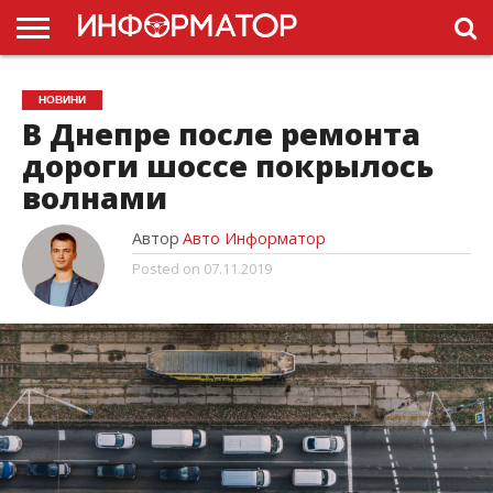
ГОЛОВНА
НОВИНИ
ПДР
НОВИНИ
УКРАЇНИ
РЕКЛАМА
ПРОЕКТЫ
В Днепре после ремонта
дороги шоссе покрылось
волнами
Автор
Авто Информатор
Posted on
07.11.2019