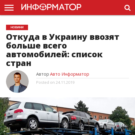
ГОЛОВНА
НОВИНИ
ПДР
НОВИНИ
УКРАЇНИ
РЕКЛАМА
ПРОЕКТЫ
Откуда в Украину ввозят
больше всего
автомобилей: список
стран
Автор
Авто Информатор
Posted on
24.11.2019