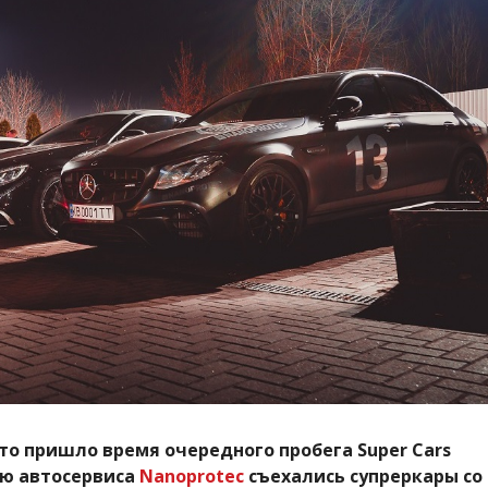
что пришло время очередного пробега Super Cars
ию автосервиса
Nanoprotec
съехались супреркары со