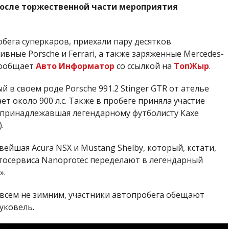
после торжественной части мероприятия
бега суперкаров, приехали пару десятков
вные Porsche и Ferrari, а также заряженные Mercedes-
 сообщает
Авто Информатор
со ссылкой на
ТопЖыр
.
 в своем роде Porsche 991.2 Stinger GTR от ателье
т около 900 л.с. Также в пробеге приняла участие
ее принадлежавшая легендарному футболисту Кахе
.
ейшая Acura NSX и Mustang Shelby, который, кстати,
тосервиса Nanoprotec переделают в легендарный
».
совсем не зимним, участники автопробега обещают
уковель.