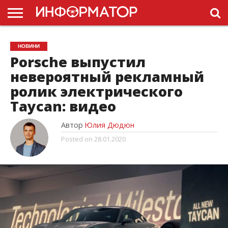
ГОЛОВНА
НОВИНИ
ПДР
НОВИНИ
УКРАЇНИ
РЕКЛАМА
ПРОЕКТЫ
Porsche выпустил
невероятный рекламный
ролик электрического
Taycan: видео
Автор
Юлия Дюдюн
Posted on
28.01.2020