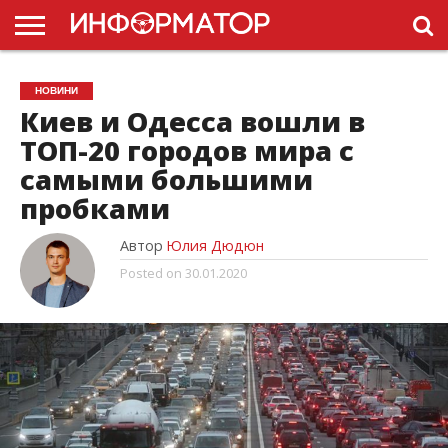
ГОЛОВНА
НОВИНИ
ПДР
НОВИНИ
УКРАЇНИ
РЕКЛАМА
ПРОЕКТЫ
Киев и Одесса вошли в
ТОП-20 городов мира с
самыми большими
пробками
Автор
Юлия Дюдюн
Posted on
30.01.2020