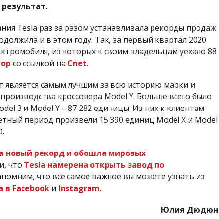
 результат.
ния Tesla раз за разом устанавливала рекорды продаж
должила и в этом году. Так, за первый квартал 2020
лектромобиля, из которых к своим владельцам уехало 88
тор
со ссылкой на
Cnet
.
т является самым лучшим за всю историю марки и
у производства кроссовера Model Y. Больше всего было
l 3 и Model Y – 87 282 единицы. Из них к клиентам
четный период произвели 15 390 единиц Model X и Model
0.
ла новый рекорд и обошла мировых
и, что
Tesla намерена открыть завод по
помним, что все самое важное вы можете узнать из
 в Facebook
и
Instagram
.
Юлия Дюдюн