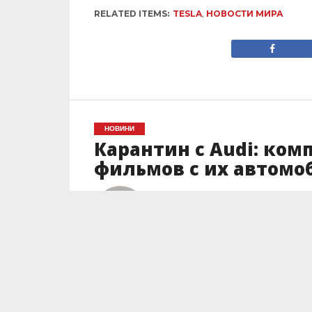
RELATED ITEMS:
TESLA
,
НОВОСТИ МИРА
НОВИНИ
Карантин с Audi: ком
фильмов с их автом
Автор
Юлия Дюдюн
Posted on
03.04.2020