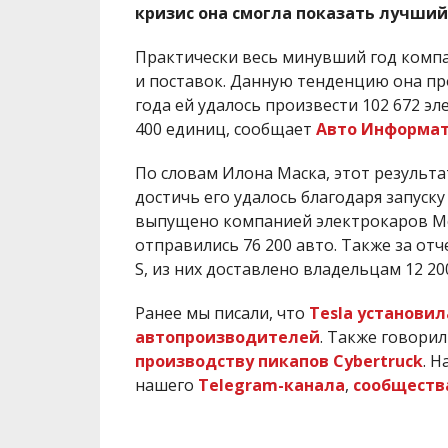
кризис она смогла показать лучший
Практически весь минувший год компа
и поставок. Данную тенденцию она про
года ей удалось произвести 102 672 э
400 единиц, сообщает
Авто Информа
По словам Илона Маска, этот результа
достичь его удалось благодаря запуск
выпущено компанией электрокаров Mode
отправились 76 200 авто. Также за от
S, из них доставлено владельцам 12 20
Ранее мы писали, что
Tesla установи
автопроизводителей
. Также говорил
производству пикапов Cybertruck
.
На
нашего
Telegram-канала
,
сообщества