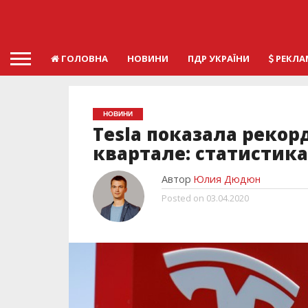
ГОЛОВНА
НОВИНИ
ПДР УКРАЇНИ
РЕКЛА
НОВИНИ
Tesla показала реко
квартале: статистика
Автор
Юлия Дюдюн
Posted on
03.04.2020