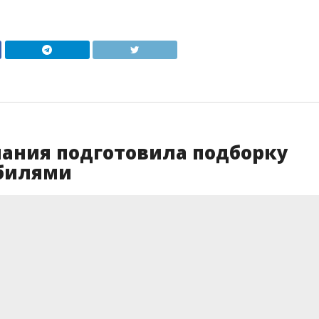
пания подготовила подборку
обилями