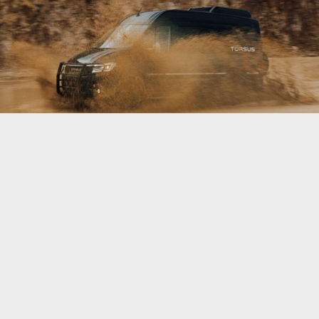
Украинская компания Pulsar Expo, которая
базируется в Чехии и стала известной
благодаря автобусу
Praetorian
, анонсировала
выход внедорожного микроавтобуса Torsus
Terrastorm.
Микроавтобус Torsus Terrastorm предназначен
для транспортировки рабочих в труднодоступные
места. Он базируется на платформе Volkswagen
Crafter 4Motion и получил полностью