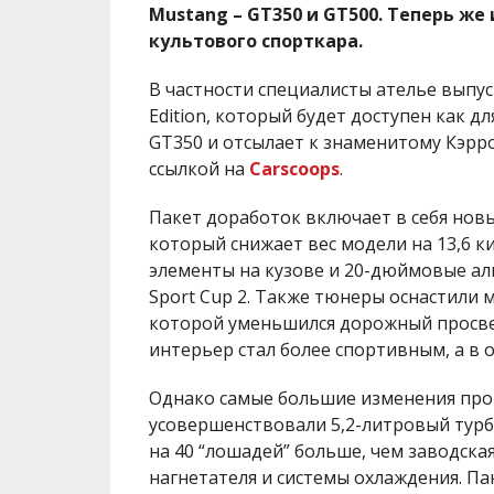
Mustang – GT350 и GT500. Теперь ж
культового спорткара.
В частности специалисты ателье выпус
Edition, который будет доступен как д
GT350 и отсылает к знаменитому Кэрр
ссылкой на
Carscoops
.
Пакет доработок включает в себя нов
который снижает вес модели на 13,6 
элементы на кузове и 20-дюймовые ал
Sport Cup 2. Также тюнеры оснастили
которой уменьшился дорожный просвет
интерьер стал более спортивным, а в 
Однако самые большие изменения прои
усовершенствовали 5,2-литровый турбод
на 40 “лошадей” больше, чем заводска
нагнетателя и системы охлаждения. Пак