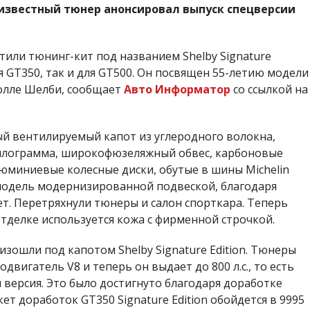
е известный тюнер анонсировал выпуск спецверсии
тили тюнинг-кит под названием Shelby Signature
ля GT350, так и для GT500. Он посвящен 55-летию модели
олле Шелби, сообщает
Авто Информатор
со ссылкой на
ый вентилируемый капот из углеродного волокна,
килограмма, широкофюзеляжный обвес, карбоновые
юминиевые колесные диски, обутые в шины Michelin
 модель модернизированной подвеской, благодаря
. Перетряхнули тюнеры и салон спорткара. Теперь
отделке используется кожа с фирменной строчкой.
зошли под капотом Shelby Signature Edition. Тюнеры
вигатель V8 и теперь он выдает до 800 л.с., то есть
я версия. Это было достигнуто благодаря доработке
ет доработок GT350 Signature Edition обойдется в 9995