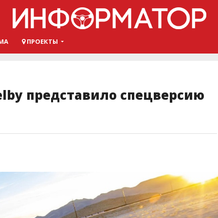
МА
ПРОЕКТЫ
helby представило спецверсию