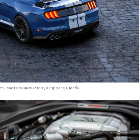
отсылает к знаменитому Кэрролле Шелби