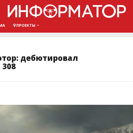
МА
ПРОЕКТЫ
отор: дебютировал
 308