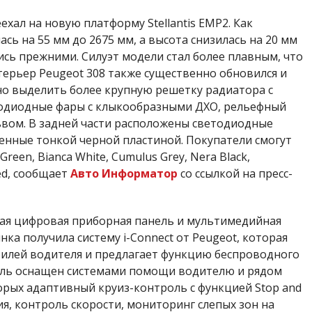
хал на новую платформу Stellantis EMP2. Как
ась на 55 мм до 2675 мм, а высота снизилась на 20 мм
ись прежними. Силуэт модели стал более плавным, что
терьер Peugeot 308 также существенно обновился и
но выделить более крупную решетку радиатора с
одиодные фары с клыкообразными ДХО, рельефный
ьвом. В задней части расположены светодиодные
енные тонкой черной пластиной. Покупатели смогут
reen, Bianca White, Cumulus Grey, Nera Black,
 Red, сообщает
Авто Информатор
со ссылкой на пресс-
ая цифровая приборная панель и мультимедийная
ка получила систему i-Connect от Peugeot, которая
илей водителя и предлагает функцию беспроводного
иль оснащен системами помощи водителю и рядом
торых адаптивный круиз-контроль с функцией Stop and
я, контроль скорости, мониторинг слепых зон на