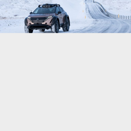
Ірландська Arctic Trucks, яка спеціалізується на
підготовці автомобілів до експлуатації у складних
умовах, доопрацювала Nissan Ariya. Автомобіль
побудували на замовлення шотландського
мандрівника Кріса Рамзі, який разом із дружиною
Жюлі планує здійснити 10-місячний переїзд від
північного до південного полюсу.
Під час поїздки подружня пара побуваєу 14 країнах
світу на трьох континентах, щоб розповісти про
екологічні загрози, спричинені кліматичною
кризою. Принагідно мандрівники мають намір на