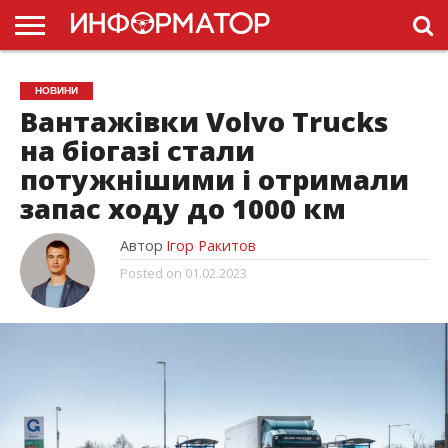
ГОЛОВНА
НОВИНИ
ПДР
НОВИНИ
УКРАЇНИ
РЕКЛАМА
ПРОЕКТЫ
Вантажівки Volvo Trucks
на біогазі стали
потужнішими і отримали
запас ходу до 1000 км
Автор
Ігор Ракитов
Posted on
01.02.2023