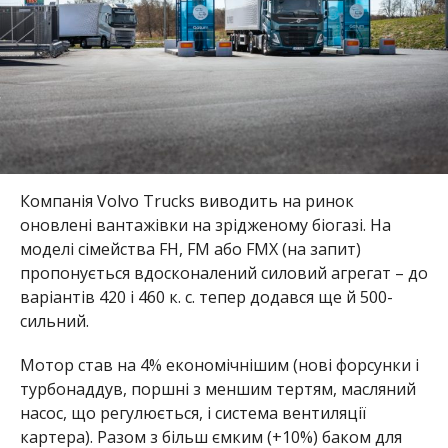
Компанія Volvo Trucks виводить на ринок
оновлені вантажівки на зрідженому біогазі. На
моделі сімейства FH, FM або FMX (на запит)
пропонується вдосконалений силовий агрегат – до
варіантів 420 і 460 к. с. тепер додався ще й 500-
сильний.
Мотор став на 4% економічнішим (нові форсунки і
турбонаддув, поршні з меншим тертям, масляний
насос, що регулюється, і система вентиляції
картера). Разом з більш ємким (+10%) баком для