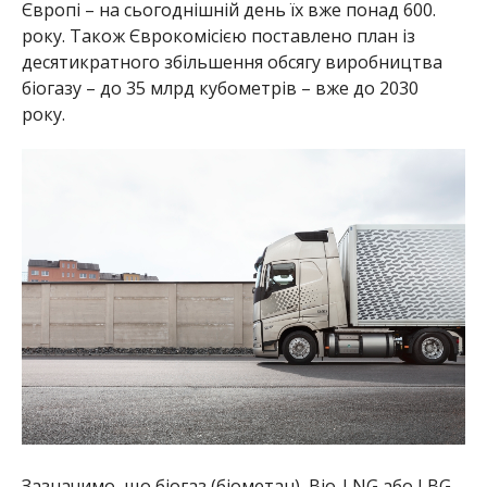
Європі – на сьогоднішній день їх вже понад 600.
року. Також Єврокомісією поставлено план із
десятикратного збільшення обсягу виробництва
біогазу – до 35 млрд кубометрів – вже до 2030
року.
Зазначимо, що біогаз (біометан), Bio-LNG або LBG –