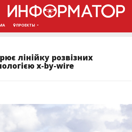
МА
ПРОЕКТЫ
рює лінійку розвізних
ологією x-by-wire