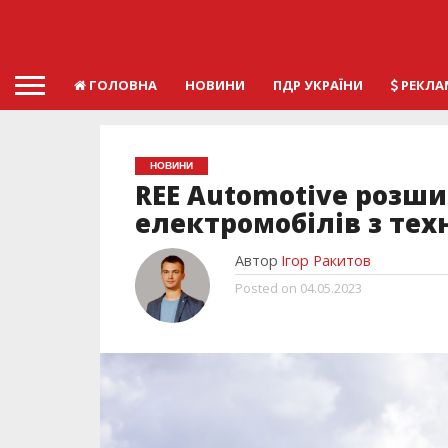
ГОЛОВНА
НОВИНИ
ПДР УКРАЇНИ
РЕКЛА
НОВИНИ
REE Automotive розши
електромобілів з техн
Автор
Ігор Ракитов
Posted on
04.05.2023