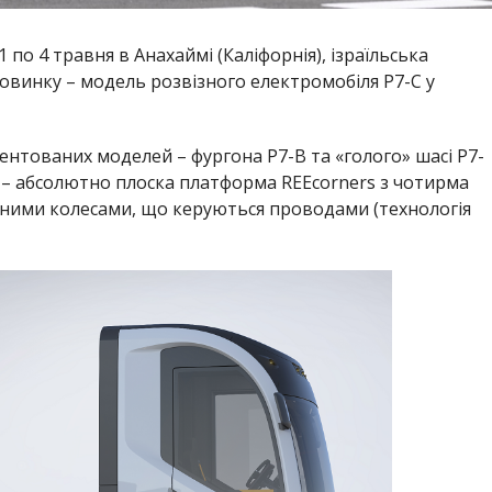
 по 4 травня в Анахаймі (Каліфорнія), ізраїльська
овинку – модель розвізного електромобіля P7-C у
ентованих моделей – фургона P7-B та «голого» шасі P7-
ня – абсолютно плоска платформа REEcorners з чотирма
тними колесами, що керуються проводами (технологія