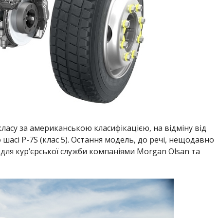
класу за американською класифікацією, на відміну від
 шасі P-7S (клас 5). Остання модель, до речі, нещодавно
для кур’єрської служби компаніями Morgan Olsan та