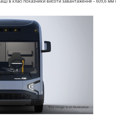
ащі в класі показники висоти завантаження – 609,6 мм і