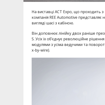
На виставці ACT Expo, що проходить з 1
компанія REE Automotive представляє н
вигляді шасі з кабіною.
Він доповнює лінійку двох раніше през
S. Усіх їх об’єднує революційне рішен
модулями з усіма ведучими та поворо
х-by-wire).