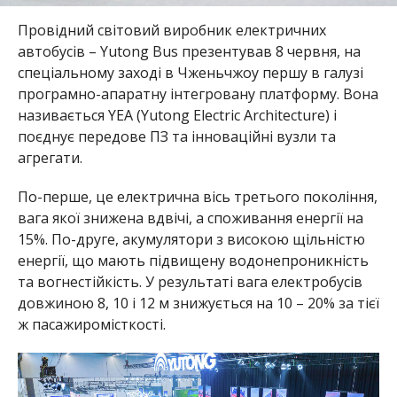
Провідний світовий виробник електричних
автобусів – Yutong Bus презентував 8 червня, на
спеціальному заході в Чженьчжоу першу в галузі
програмно-апаратну інтегровану платформу. Вона
називається YEA (Yutong Electric Architecture) і
поєднує передове ПЗ та інноваційні вузли та
агрегати.
По-перше, це електрична вісь третього покоління,
вага якої знижена вдвічі, а споживання енергії на
15%. По-друге, акумулятори з високою щільністю
енергії, що мають підвищену водонепроникність
та вогнестійкість. У результаті вага електробусів
довжиною 8, 10 і 12 м знижується на 10 – 20% за тієї
ж пасажиромісткості.