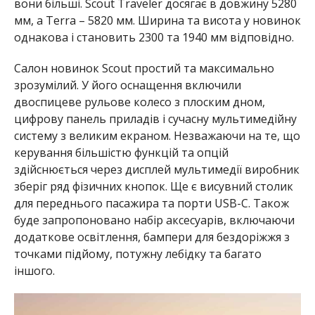
вони більші. Scout Traveler досягає в довжину 5280
мм, а Terra – 5820 мм. Ширина та висота у новинок
однакова і становить 2300 та 1940 мм відповідно.
Салон новинок Scout простий та максимально
зрозумілий. У його оснащення включили
двоспицеве ​​рульове колесо з плоским дном,
цифрову панель приладів і сучасну мультимедійну
систему з великим екраном. Незважаючи на те, що
керування більшістю функцій та опцій
здійснюється через дисплей мультимедії виробник
зберіг ряд фізичних кнопок. Ще є висувний столик
для переднього пасажира та порти USB-C. Також
буде запропоновано набір аксесуарів, включаючи
додаткове освітлення, бампери для бездоріжжя з
точками підйому, потужну лебідку та багато
іншого.