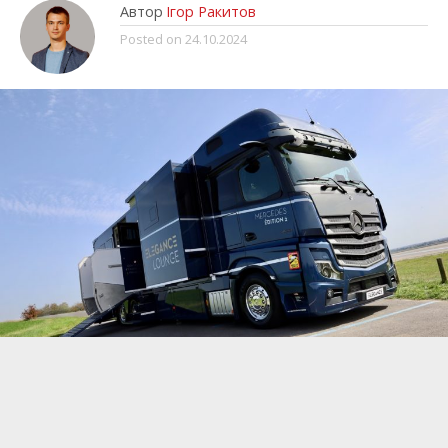
Автор
Ігор Ракитов
Posted on
24.10.2024
Найстаріший французький виробник коневозів –
французька компанія Theault, яка цього року