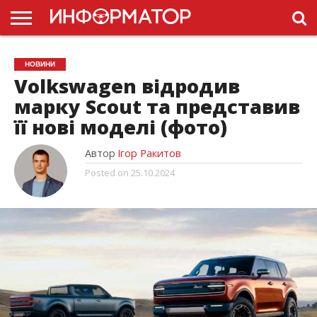
ГОЛОВНА
НОВИНИ
ПДР
НОВИНИ
УКРАЇНИ
РЕКЛАМА
ПРОЕКТЫ
Volkswagen відродив
марку Scout та представив
її нові моделі (фото)
Автор
Ігор Ракитов
Posted on
25.10.2024