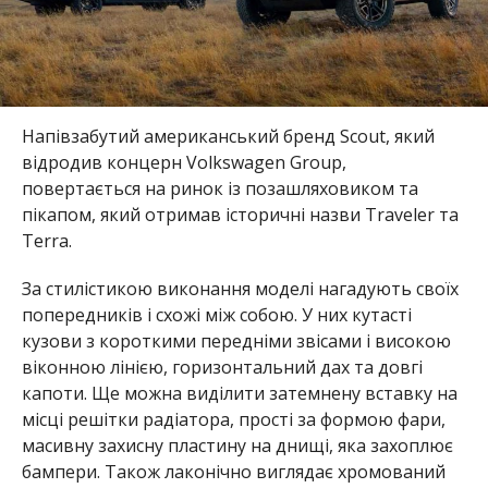
Напівзабутий американський бренд Scout, який
відродив концерн Volkswagen Group,
повертається на ринок із позашляховиком та
пікапом, який отримав історичні назви Traveler та
Terra.
За стилістикою виконання моделі нагадують своїх
попередників і схожі між собою. У них кутасті
кузови з короткими передніми звісами і високою
віконною лінією, горизонтальний дах та довгі
капоти. Ще можна виділити затемнену вставку на
місці решітки радіатора, прості за формою фари,
масивну захисну пластину на днищі, яка захоплює
бампери. Також лаконічно виглядає хромований