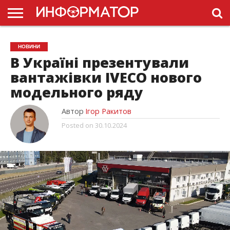
ГОЛОВНА
НОВИНИ
ПДР
НОВИНИ
УКРАЇНИ
РЕКЛАМА
ПРОЕКТЫ
В Україні презентували
вантажівки IVECO нового
модельного ряду
Автор
Ігор Ракитов
Posted on
30.10.2024