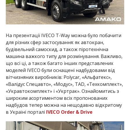
На презентації IVECO T-Way можна було побачити
для різних сфер застосування: як автокран,
будівельний самоскид, а також піротехнічна
машина важкого типу для розмінування. Важливо,
що всі ці, а також багато інших представлених
моделей IVECO були оснащені надбудовами від
вітчизняних виробників: Polycar, «Альфатекс»,
«Валідус Спецавто», «Модус», TAD, «Техкомплект»,
«Укравтокомплект» і «Укртрак». Ознайомитись з
широким асортиментом всіх пропонованих
надбудов тепер можна на нещодавно відкритому
в Україні порталі
IVECO Order & Drive