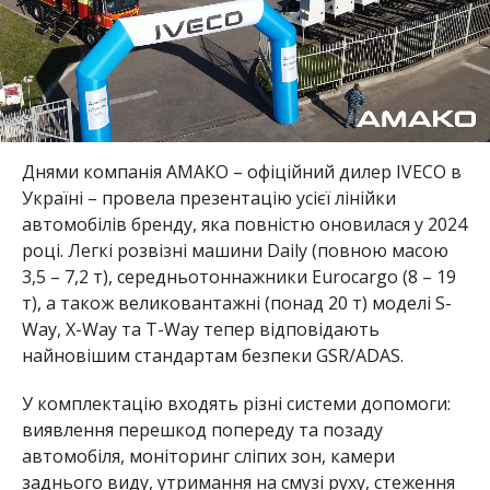
Днями компанія АМАКО – офіційний дилер IVECO в
Україні – провела презентацію усієї лінійки
автомобілів бренду, яка повністю оновилася у 2024
році. Легкі розвізні машини Daily (повною масою
3,5 – 7,2 т), середньотоннажники Eurocargo (8 – 19
т), а також великовантажні (понад 20 т) моделі S-
Way, X-Way та T-Way тепер відповідають
найновішим стандартам безпеки GSR/ADAS.
У комплектацію входять різні системи допомоги:
виявлення перешкод попереду та позаду
автомобіля, моніторинг сліпих зон, камери
заднього виду, утримання на смузі руху, стеження