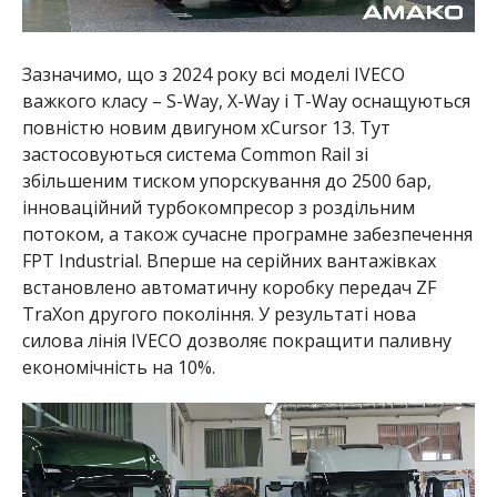
Зазначимо, що з 2024 року всі моделі IVECO
важкого класу – S-Way, X-Way і T-Way оснащуються
повністю новим двигуном xCursor 13. Тут
застосовуються система Common Rail зі
збільшеним тиском упорскування до 2500 бар,
інноваційний турбокомпресор з роздільним
потоком, а також сучасне програмне забезпечення
FPT Industrial. Вперше на серійних вантажівках
встановлено автоматичну коробку передач ZF
TraXon другого покоління. У результаті нова
силова лінія IVECO дозволяє покращити паливну
економічність на 10%.