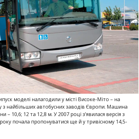
ипуск моделі налагодили у місті Високе-Міто – на
у з найбільших автобусних заводів Європи. Машина
– 10,6; 12 та 12,8 м. У 2007 році з’явилася версія з
 року почала пропонуватися ще й у тривісному 14,5-