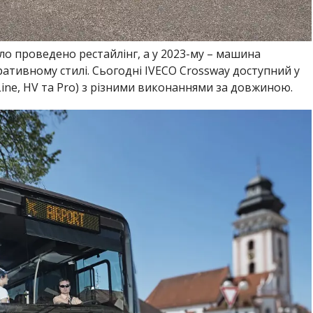
уло проведено рестайлінг, а у 2023-му – машина
ативному стилі. Сьогодні IVECO Crossway доступний у
, Line, HV та Pro) з різними виконаннями за довжиною.