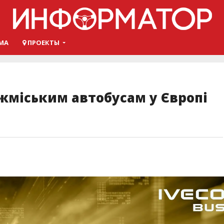
МА
ПРОЕКТЫ
міським автобусам у Європі