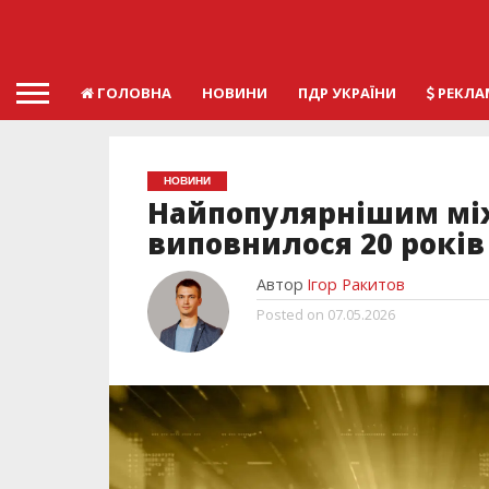
ГОЛОВНА
НОВИНИ
ПДР УКРАЇНИ
РЕКЛА
НОВИНИ
Найпопулярнішим між
виповнилося 20 років
Автор
Ігор Ракитов
Posted on
07.05.2026