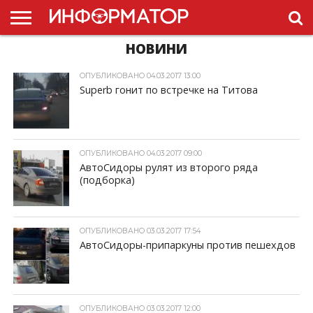
НОВИНИ
ГОЛОВНА
НОВИНИ
ПДР
УКРАЇНИ
РЕКЛАМА
ПРОЕКТЫ
ОПУБЛИКОВАНО 04.03.2017 13:00
Superb гонит по встречке на Титова
ОПУБЛИКОВАНО 04.03.2017 09:00
АвтоСидоры рулят из второго ряда
(подборка)
ОПУБЛИКОВАНО 03.03.2017 17:54
АвтоСидоры-припаркуны против пешехдов
ОПУБЛИКОВАНО 03.03.2017 12:00