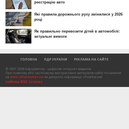
ГОЛОВНА
ПДР УКРАЇНИ
РЕКЛАМА НА САЙТЕ
© 2007-2024 Інформатор - цифрове інтернет-видання.
При повному або частковому використанні матеріалів сайту посилання
на
avto.informator.ua
як джерело інформації обов'язкове.
лайнер MSC Cruises