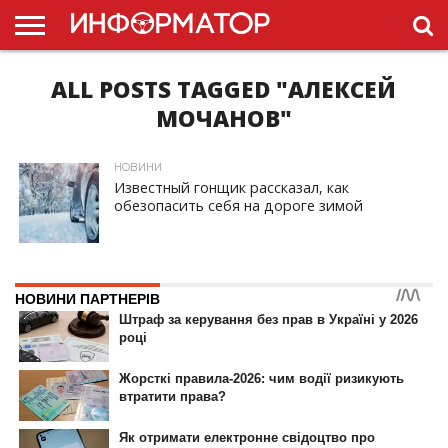
ALL POSTS TAGGED "АЛЕКСЕЙ
ГОЛОВНА
НОВИНИ
ПДР
УКРАЇНИ
РЕКЛАМА
ПРОЕКТЫ
МОЧАНОВ"
НОВИНИ
Известный гонщик рассказал, как
обезопасить себя на дороге зимой
ID, "post_views_count", true); if ( $post_views >= 1) { ?>