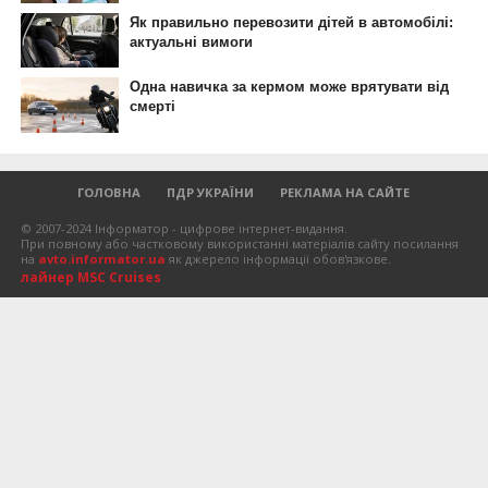
ГОЛОВНА
ПДР УКРАЇНИ
РЕКЛАМА НА САЙТЕ
© 2007-2024 Інформатор - цифрове інтернет-видання.
При повному або частковому використанні матеріалів сайту посилання
на
avto.informator.ua
як джерело інформації обов'язкове.
лайнер MSC Cruises