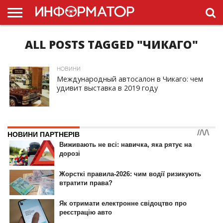
ALL POSTS TAGGED "ЧИКАГО"
ГОЛОВНА
НОВИНИ
ПДР
УКРАЇНИ
РЕКЛАМА
ПРОЕКТЫ
НОВИНИ
Международный автосалон в Чикаго: чем
удивит выставка в 2019 году
ID, "post_views_count", true); if ( $post_views >= 1) { ?>