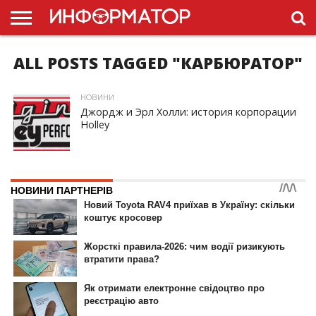
ALL POSTS TAGGED "КАРБЮРАТОР"
ГОЛОВНА
НОВИНИ
ПДР
УКРАЇНИ
РЕКЛАМА
ПРОЕКТЫ
НОВИНИ
Джордж и Эрл Холли: история корпорации
Holley
ID, "post_views_count", true); if ( $post_views >= 1) { ?>