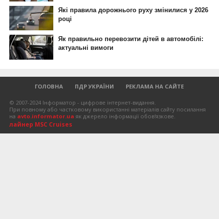
ГОЛОВНА
ПДР УКРАЇНИ
РЕКЛАМА НА САЙТЕ
© 2007-2024 Інформатор - цифрове інтернет-видання.
При повному або частковому використанні матеріалів сайту посилання
на
avto.informator.ua
як джерело інформації обов'язкове.
лайнер MSC Cruises